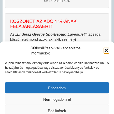
06 20 370 1394
KÖSZÖNET AZ ADÓ 1 %-ÁNAK
FELAJÁNLÁSÁÉRT!
Az
„Endresz György Sportrepülő Egyesület”
tagsága
köszönetet mond azoknak, akik személyi
jövedelemadójuk 1 % -ának felajánlásával az „Endresz
Sütibeállításokkal kapcsolatos
György Sportrepülő Egyesület” működését támogatták.
információk
Egyesületünk a
360 784,00.-Ft
összegű felajánlást a
működésének fenntartására és fejlesztésének
A jobb felhasználói élmény érdekében az oldalon cookie-kat használunk. A
támogatására fordította.
hozzájárulás megtagadása vagy visszavonása bizonyos funkciók és
szolgáltatások működését kedvezőtlenül befolyásolhatja.
Köszönjük!
Elfogadom
© 2026
Endresz György Repülőklub
, minden jog
Nem fogadom el
fenntartva.
Webdesign by
lnm
Beállítások